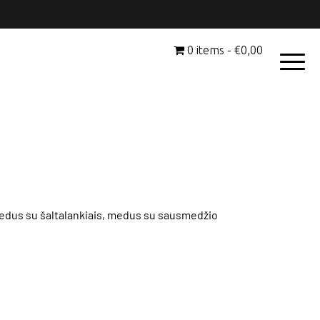
0 items
€0,00
medus su šaltalankiais, medus su sausmedžio