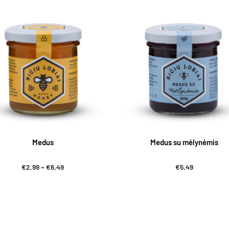
Medus
Medus su mėlynėmis
Price
€
2,99
–
€
6,49
€
5,49
range:
€2,99
through
€6,49