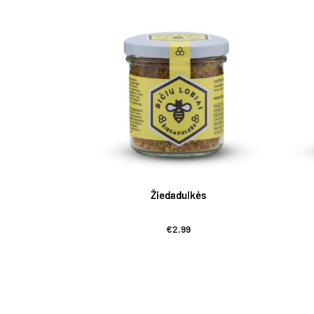
Žiedadulkės
€
2,99