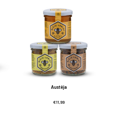
Austėja
€
11,99