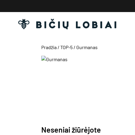
Pereiti
prie
turinio
Pradžia
/
TOP-5
/ Gurmanas
Neseniai žiūrėjote