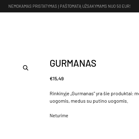
NEMOKAMAS PRISTATYMAS Į PAŠTOMATĄ UŽSAKYMAMS NUO 50 EUR!
GURMANAS
€
15,49
Rinkinyje „Gurmanas” yra šie produktai: 
uogomis, medus su putino uogomis.
Neturime