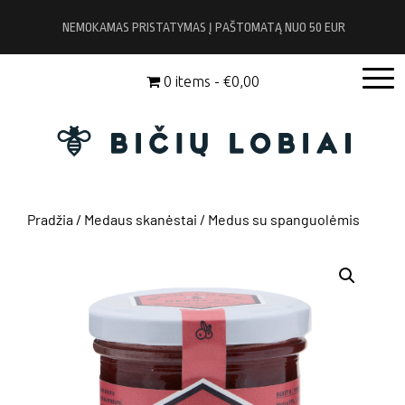
Pereiti
NEMOKAMAS PRISTATYMAS Į PAŠTOMATĄ NUO 50 EUR
prie
turinio
0 items
€0,00
Pradžia
/
Medaus skanėstai
/ Medus su spanguolėmis