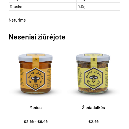
Druska
0,0g
Neturime
Neseniai žiūrėjote
Medus
Žiedadulkės
Price
€
2,99
–
€
6,49
€
2,99
range: