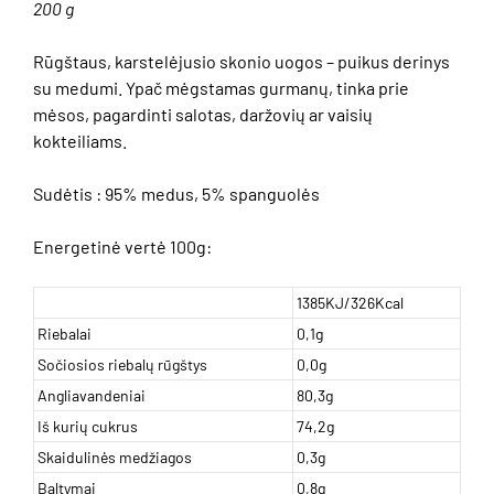
200 g
Rūgštaus, karstelėjusio skonio uogos – puikus derinys
su medumi. Ypač mėgstamas gurmanų, tinka prie
mėsos, pagardinti salotas, daržovių ar vaisių
kokteiliams.
Sudėtis : 95% medus, 5% spanguolės
Energetinė vertė 100g:
1385KJ/326Kcal
Riebalai
0,1g
Sočiosios riebalų rūgštys
0,0g
Angliavandeniai
80,3g
Iš kurių cukrus
74,2g
Skaidulinės medžiagos
0,3g
Baltymai
0,8g