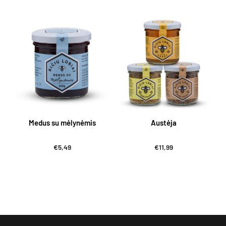
€2,99
through
€6,49
Medus su mėlynėmis
Austėja
€
5,49
€
11,99